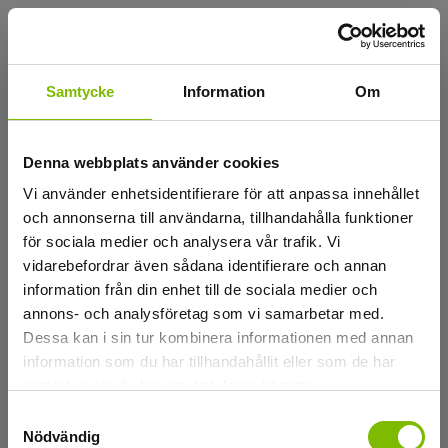
Laddar
Samtycke
Information
Om
Denna webbplats använder cookies
Vi använder enhetsidentifierare för att anpassa innehållet
och annonserna till användarna, tillhandahålla funktioner
för sociala medier och analysera vår trafik. Vi
vidarebefordrar även sådana identifierare och annan
information från din enhet till de sociala medier och
annons- och analysföretag som vi samarbetar med.
Dessa kan i sin tur kombinera informationen med annan
information som du har tillhandahållit eller som de har
samlat in när du har använt deras tjänster.
Samtyckesval
Nödvändig