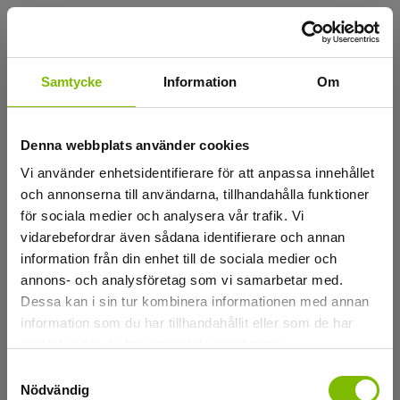
Laddar
Samtycke
Information
Om
Denna webbplats använder cookies
Vi använder enhetsidentifierare för att anpassa innehållet
och annonserna till användarna, tillhandahålla funktioner
för sociala medier och analysera vår trafik. Vi
vidarebefordrar även sådana identifierare och annan
information från din enhet till de sociala medier och
annons- och analysföretag som vi samarbetar med.
Dessa kan i sin tur kombinera informationen med annan
information som du har tillhandahållit eller som de har
samlat in när du har använt deras tjänster.
Samtyckesval
Nödvändig